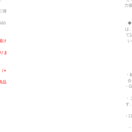
力
/厚
60
◆
は
）
て
届け
い
りま
（※
・
合
商品
・
・
す
・
・