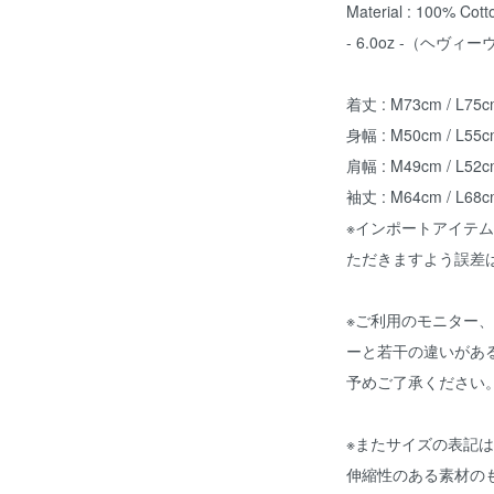
Material : 100% Cott
- 6.0oz -（ヘヴィ
着丈 : M73cm / L75c
身幅 : M50cm / L55c
肩幅 : M49cm / L52c
袖丈 : M64cm / L68c
※インポートアイテ
ただきますよう誤差
※ご利用のモニター
ーと若干の違いがあ
予めご了承ください
※またサイズの表記
伸縮性のある素材の