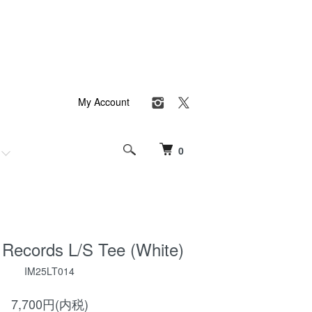
My Account
0
Records L/S Tee (White)
IM25LT014
7,700円(内税)