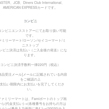
STER、JCB、Diners Club International、
AMERICAN EXPRESSカードです。
コンビニ
コンビニエンスストアーにてお取り扱い可能
です。
ァミリーマート/ローソン/セイコーマート/ミ
ニストップ
コンビニ決済は先払い（ご入金後の発送）にな
ります。
コンビニ決済手数料一律220円（税込）
商品受注メール]メールに記載されている内容
をご確認の上
支払い期限内にお支払いを完了してくださ
い。
ファミリーマートは、Famiポートのトップ画
から(代金支払い)→(各種番号をお持ちの方は
ちら)→(番号入力画面に進む)→(20020)を入