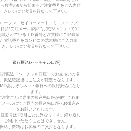
後→数字の8から始まるご注文番号をご入力頂
きレジにて決済を行なって下さい。
ローソン、セイコーマート、ミニストップ
、[商品受注メール]内の"お支払いについて"に
記載されているＩＤ番号と注文時にご登録頂
た電話番号をコンビニの端末機にご入力頂
き、レジにて決済を行なって下さい。
銀行振込(バーチャル口座)
銀行振込（バーチャル口座）でお支払いの場
、振込確認後にご注文が確定となります。
GMOあおぞらネット銀行への銀行振込になり
ます。
ご注文ごとに専用の振込先口座が発行されま
。メールにてご案内の振込先口座へお振込み
をお願いいたします。
口座番号は1取引ごとに異なります。繰り返し
ご利用いただくことはできません。
振込手数料はお客様のご負担となります。