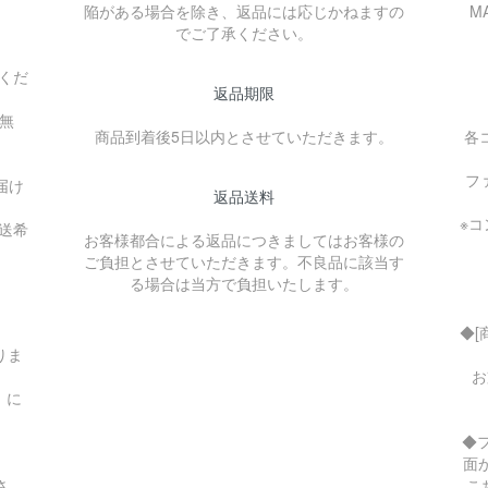
陥がある場合を除き、返品には応じかねますの
MA
でご了承ください。
）
くだ
返品期限
料無
商品到着後5日以内とさせていただきます。
各
フ
届け
返品送料
。
※
送希
お客様都合による返品につきましてはお客様の
ご負担とさせていただきます。不良品に該当す
る場合は当方で負担いたします。
◆[
りま
お
）に
◆
面
さ
こ