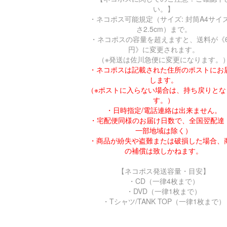
い。】
・ネコポス可能規定（サイズ: 封筒A4サイズ
さ2.5cm）まで。
・ネコポスの容量を超えますと、送料が《6
円》に変更されます。
（※発送は佐川急便に変更になります。
・ネコポスは記載された住所のポストにお
します。
（※ポストに入らない場合は、持ち戻りとな
す。）
・日時指定/電話連絡は出来ません。
・宅配便同様のお届け日数で、全国翌配達 
一部地域は除く）
・商品が紛失や盗難または破損した場合、
の補償は致しかねます。
【ネコポス発送容量・目安】
・CD（一律4枚まで）
・DVD（一律1枚まで）
・Tシャツ/TANK TOP（一律1枚まで）