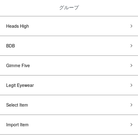
グループ
Heads High
BDB
Gimme Five
Legit Eyewear
Select Item
Import Item