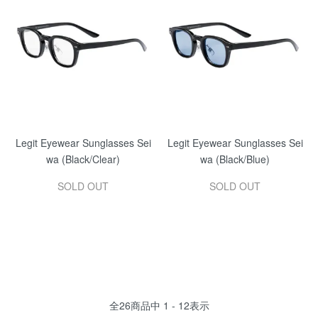
Legit Eyewear Sunglasses Sei
Legit Eyewear Sunglasses Sei
wa (Black/Clear)
wa (Black/Blue)
SOLD OUT
SOLD OUT
全
26
商品中
1 - 12
表示