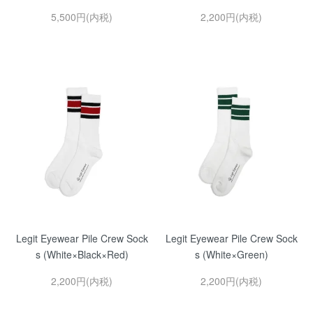
5,500円(内税)
2,200円(内税)
Legit Eyewear Pile Crew Sock
Legit Eyewear Pile Crew Sock
s (White×Black×Red)
s (White×Green)
2,200円(内税)
2,200円(内税)