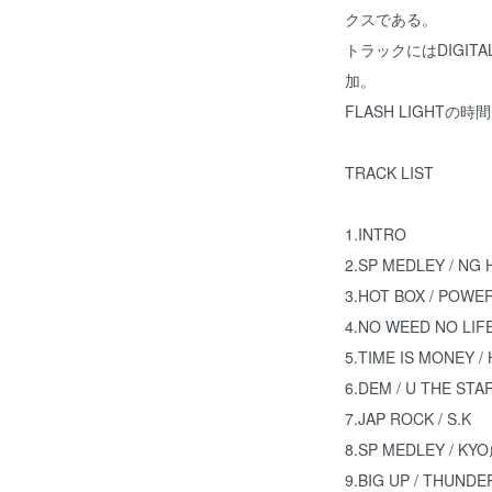
クスである。
トラックにはDIGITAL NI
加。
FLASH LIGHTの
TRACK LIST
1.INTRO
2.SP MEDLEY / NG
3.HOT BOX / POWE
4.NO WEED NO LIF
5.TIME IS MONEY /
6.DEM / U THE STA
7.JAP ROCK / S.K
8.SP MEDLEY / KY
9.BIG UP / THUNDE