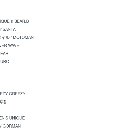
NIQUE & BEAR.B
Jr.SANTA
スタイル / MOTOMAN
WER WAVE
BEAR
KURO
EEDY GREEZY
 寿君
TEN'S UNIQUE
VIGORMAN