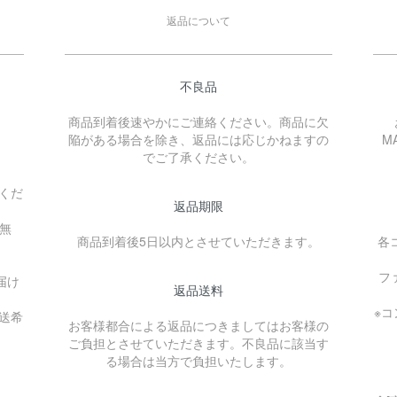
返品について
不良品
商品到着後速やかにご連絡ください。商品に欠
陥がある場合を除き、返品には応じかねますの
MA
でご了承ください。
）
くだ
返品期限
料無
商品到着後5日以内とさせていただきます。
各
フ
届け
返品送料
。
※
送希
お客様都合による返品につきましてはお客様の
ご負担とさせていただきます。不良品に該当す
る場合は当方で負担いたします。