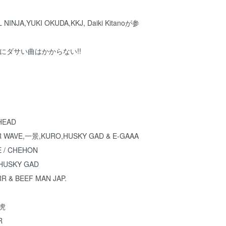
NJA,YUKI OKUDA,KKJ, Daiki Kitanoが参
時間にダサい曲はかからない!!
 HEAD
R WAVE,一景,KURO,HUSKY GAD & E-GAAA
E / CHEHON
 HUSKY GAD
RR & BEEF MAN JAP.
O虎
R