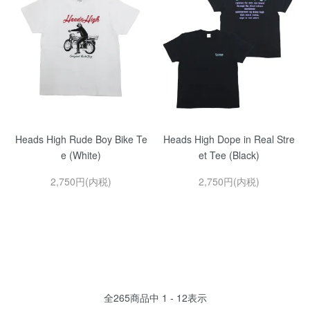
Heads High Rude Boy Bike Te
Heads High Dope in Real Stre
e (White)
et Tee (Black)
2,750円(内税)
2,750円(内税)
全
265
商品中
1 - 12
表示