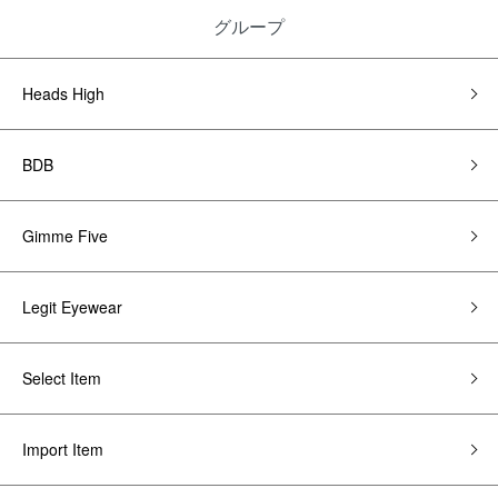
グループ
Heads High
BDB
Gimme Five
Legit Eyewear
Select Item
Import Item